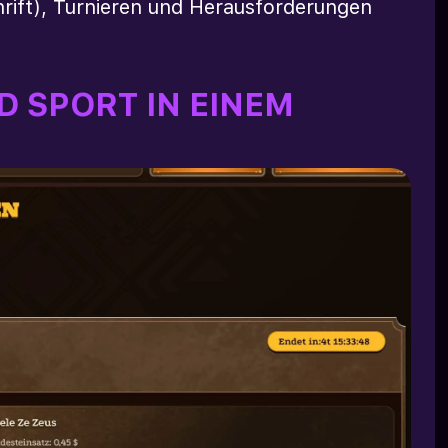
hrift), Turnieren und Herausforderungen
D SPORT IN EINEM