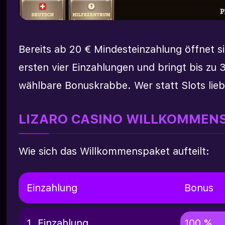
Bereits ab 20 € Mindesteinzahlung öffnet si
ersten vier Einzahlungen und bringt bis zu 
wählbare Bonuskrabbe. Wer statt Slots lieb
LIZARO CASINO WILLKOMMENS
Wie sich das Willkommenspaket aufteilt:
Einzahlung
Bonus
1. Einzahlung
100 %