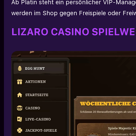
Ab Platin steht ein persönlicher VIP-Manag
werden im Shop gegen Freispiele oder Frei
LIZARO CASINO SPIELWEL