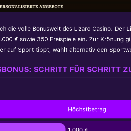
ch die volle Bonuswelt des Lizaro Casino. Der L
3.000 € sowie 350 Freispiele ein. Zur Krönung gi
er auf Sport tippt, wählt alternativ den Sport
BONUS: SCHRITT FÜR SCHRITT Z
Höchstbetrag
1.000 €