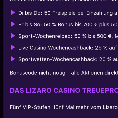
Di bis Do: 50 Freispiele bei Einzahlung 
Fr bis So: 50 % Bonus bis 700 € plus 5
Sport-Wochenreload: 50 % bis 500 €, M
Live Casino Wochencashback: 25 % auf 
Sportwetten-Wochencashback: 20 % auf
Bonuscode nicht nötig – alle Aktionen direk
DAS LIZARO CASINO TREUEPR
Fünf VIP-Stufen, fünf Mal mehr vom Lizaro