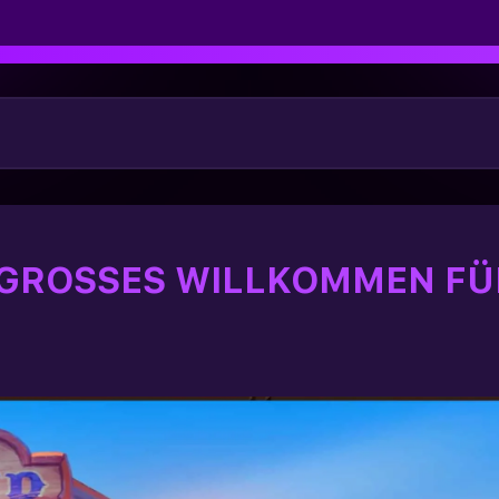
en für kleine Einzahlungen
Crash und Sport in einem
GROSSES WILLKOMMEN FÜR 
nload, kein Aufwand, volles Spiel
Minuten vom Gast zum Spieler
g: Schnell, digital, gebührenfrei
er der costa-ricanischen Zulassung?
tellt für jede Situation