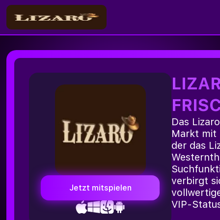
LIZA
FRIS
Das Lizar
Markt mit
der das Li
Westernthe
Suchfunkti
verbirgt s
Jetzt mitspielen
vollwerti
VIP-Status