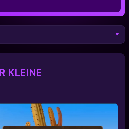
▼
KLEINE E