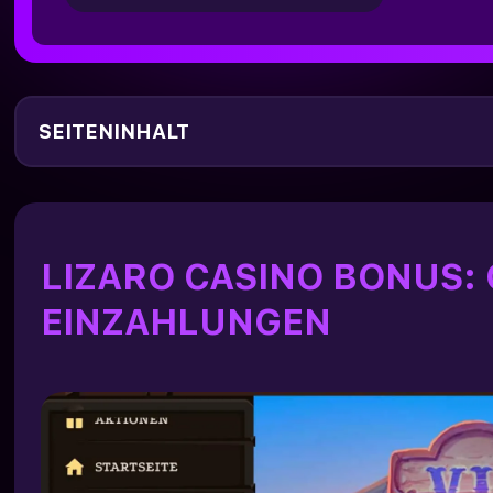
SEITENINHALT
Lizaro Casino Bonus: Großes Willkomm
Lizaro Casino Spielwelt: Slots, Live, 
LIZARO CASINO BONUS: 
Lizaro Casino mobile Version: Kein Dow
INZAHLUNGEN
Lizaro Casino Registrierung: In vier 
Lizaro Casino Einzahlung und Auszahlun
Lizaro Casino Lizenz: Was steckt hint
Lizaro Casino Kundendienst: Gut aufges